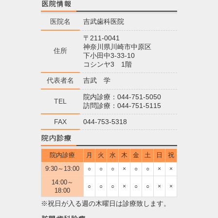
医院名
吉武歯科医院
〒211-0041
神奈川県川崎市中原区
住所
下小田中3-33-10
コシンヤ3 1階
代表者名
吉武 学
院内診療：044-751-5050
TEL
訪問診療：044-751-5115
FAX
044-753-5318
院内診療
月
火
水
木
金
土
日
祝
9:30～13:00
○
○
○
×
○
○
×
×
14:00～
○
○
○
×
○
○
×
×
18:00
※祝日が入る週の木曜日は診療致します。