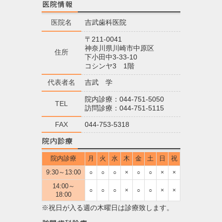
医院名
吉武歯科医院
〒211-0041
神奈川県川崎市中原区
住所
下小田中3-33-10
コシンヤ3 1階
代表者名
吉武 学
院内診療：044-751-5050
TEL
訪問診療：044-751-5115
FAX
044-753-5318
院内診療
月
火
水
木
金
土
日
祝
9:30～13:00
○
○
○
×
○
○
×
×
14:00～
○
○
○
×
○
○
×
×
18:00
※祝日が入る週の木曜日は診療致します。