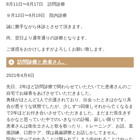
8月11日〜8月17日 訪問診療
９月12日〜9月19日 院内診療
誠に勝手ながら休診とさせて頂きます。
尚、翌日より通常通りの診療となります。
ご迷惑をおかけしますがよろしくお願い致します。
訪問診療と患者さん。
2021年4月4日
先日、2年ほど訪問診療で関わらせていただいてた患者さんのご
自宅でお線香をあげさせていただきました。
奥様がほとんど1人で介護されており、出会ったときはかなり具
合が悪そうな状態でしたが、少しずつ回復しそれから亡くなるま
で2年ほどお付き合いさせていただきました。まだまだ長生きす
るかなと思っていた中でのいきなりの訃報。寂しい限りです。
患者さんは衛生士さんと歌を歌ったり、トレーニング、お話、直
接訓練、口腔ケア、僕は義歯調整とお話しかしてません。
院内に比べてやれることは限られてしまう中やれることはやった