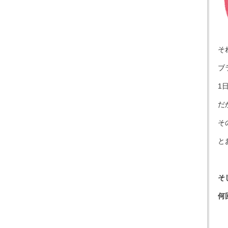
そ
ブ
1
だ
そ
と
そ
何