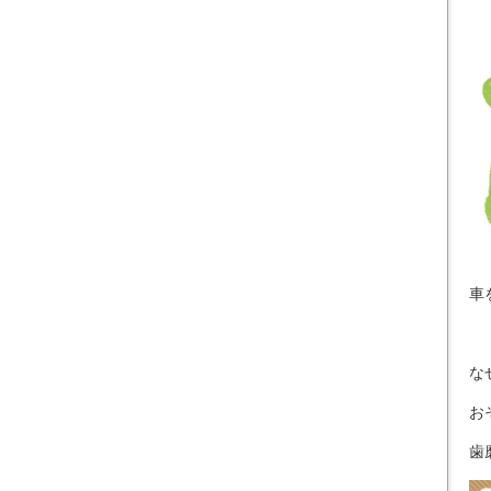
車
な
お
歯