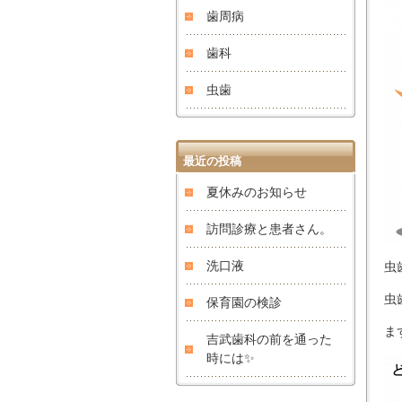
歯周病
歯科
虫歯
最近の投稿
夏休みのお知らせ
訪問診療と患者さん。
洗口液
虫
虫
保育園の検診
ま
吉武歯科の前を通った
時には✨