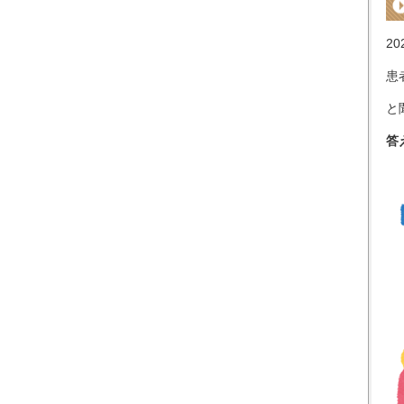
20
患
と
答