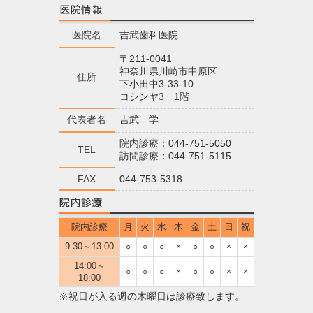
医院名
吉武歯科医院
〒211-0041
神奈川県川崎市中原区
住所
下小田中3-33-10
コシンヤ3 1階
代表者名
吉武 学
院内診療：044-751-5050
TEL
訪問診療：044-751-5115
FAX
044-753-5318
院内診療
月
火
水
木
金
土
日
祝
9:30～13:00
○
○
○
×
○
○
×
×
14:00～
○
○
○
×
○
○
×
×
18:00
※祝日が入る週の木曜日は診療致します。