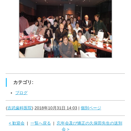
カテゴリ:
ブログ
(
吉武歯科医院
)
2018年10月31日 14:03
|
個別ページ
< 歓迎会
|
一覧へ戻る
|
忘年会及び矯正の久保田先生の送別
会 >