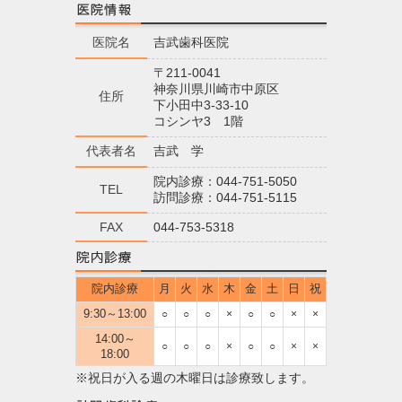
医院名
吉武歯科医院
〒211-0041
神奈川県川崎市中原区
住所
下小田中3-33-10
コシンヤ3 1階
代表者名
吉武 学
院内診療：044-751-5050
TEL
訪問診療：044-751-5115
FAX
044-753-5318
院内診療
月
火
水
木
金
土
日
祝
9:30～13:00
○
○
○
×
○
○
×
×
14:00～
○
○
○
×
○
○
×
×
18:00
※祝日が入る週の木曜日は診療致します。