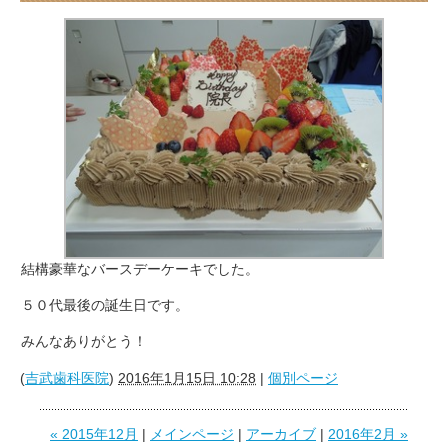
結構豪華なバースデーケーキでした。
５０代最後の誕生日です。
みんなありがとう！
(
吉武歯科医院
)
2016年1月15日 10:28
|
個別ページ
« 2015年12月
|
メインページ
|
アーカイブ
|
2016年2月 »