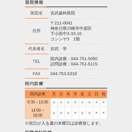
医院名
吉武歯科医院
〒211-0041
神奈川県川崎市中原区
住所
下小田中3-33-10
コシンヤ3 1階
代表者名
吉武 学
院内診療：044-751-5050
TEL
訪問診療：044-751-5115
FAX
044-753-5318
院内診療
月
火
水
木
金
土
日
祝
9:30～13:00
○
○
○
×
○
○
×
×
14:00～
○
○
○
×
○
○
×
×
18:00
※祝日が入る週の木曜日は診療致します。