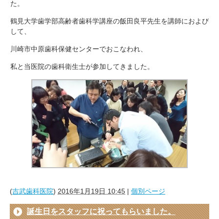
た。
鶴見大学歯学部高齢者歯科学講座の飯田良平先生を講師におよび
して、
川崎市中原歯科保健センターでおこなわれ、
私と当医院の歯科衛生士が参加してきました。
(
吉武歯科医院
)
2016年1月19日 10:45
|
個別ページ
誕生日をスタッフに祝ってもらいました。